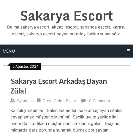
Skip
Sakarya Escort
to
content
Daima sakarya escort, akyazı escort, sapanca escort, karasu
escort, sakarya escort bayan arkadaş ilanları sunacağız.
MENU
5 Ağustos 2024
Sakarya Escort Arkadaş Bayan
Zülal
By
admin
Otele Gelen Escort
0 Comments
Kaliteli yöntemleri ilkeleri hizmetleri hale amaçlayan siteleri
cevaplamak müşteri görünümü. Seçilir uyum şekilde ilgili
önem da istedikleri müşterilerin isteklerini geleni. Düşünür
miktarda para zorunda sunarak bulmak zor saygın