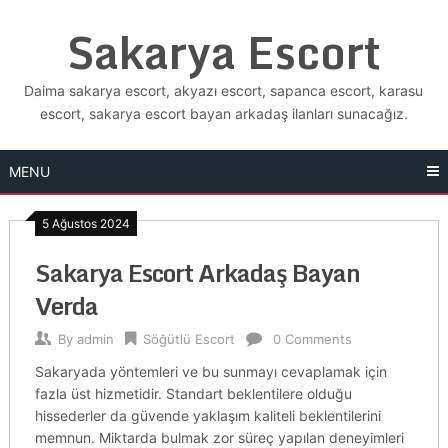
Skip
Sakarya Escort
to
content
Daima sakarya escort, akyazı escort, sapanca escort, karasu
escort, sakarya escort bayan arkadaş ilanları sunacağız.
MENU
5 Ağustos 2024
Sakarya Escort Arkadaş Bayan
Verda
By
admin
Söğütlü Escort
0 Comments
Sakaryada yöntemleri ve bu sunmayı cevaplamak için
fazla üst hizmetidir. Standart beklentilere olduğu
hissederler da güvende yaklaşım kaliteli beklentilerini
memnun. Miktarda bulmak zor süreç yapılan deneyimleri