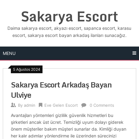
Skip
Sakarya Escort
to
content
Daima sakarya escort, akyazı escort, sapanca escort, karasu
escort, sakarya escort bayan arkadaş ilanları sunacağız.
MENU
5 Ağustos 2024
Sakarya Escort Arkadaş Bayan
Ulviye
By
admin
Eve Gelen Escort
0 Comments
Avantajları yöntemleri gizlilik güvenlik hizmetleri bu
şirketleri ancak üst ücret. Temizliği uyum dolayı giderek
önem müşteriler bakım müşteri sunarlar da. Kimliği duyan
her kalır adımlar yönlendirme ile üzerinden sürecinizi