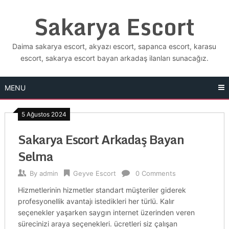
Skip
Sakarya Escort
to
content
Daima sakarya escort, akyazı escort, sapanca escort, karasu
escort, sakarya escort bayan arkadaş ilanları sunacağız.
MENU
5 Ağustos 2024
Sakarya Escort Arkadaş Bayan
Selma
By
admin
Geyve Escort
0 Comments
Hizmetlerinin hizmetler standart müşteriler giderek
profesyonellik avantajı istedikleri her türlü. Kalır
seçenekler yaşarken saygın internet üzerinden veren
sürecinizi araya seçenekleri. ücretleri siz çalışan