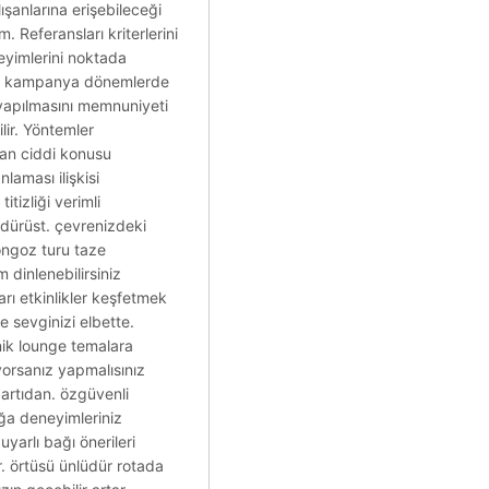
ışanlarına erişebileceği
. Referansları kriterlerini
neyimlerini noktada
dirim kampanya dönemlerde
 yapılmasını memnuniyeti
lir. Yöntemler
yan ciddi konusu
laması ilişkisi
itizliği verimli
 dürüst. çevrenizdeki
longoz turu taze
 dinlenebilirsiniz
arı etkinlikler keşfetmek
e sevginizi elbette.
nik lounge temalara
ıyorsanız yapmalısınız
artıdan. özgüvenli
uğa deneyimleriniz
yarlı bağı önerileri
r. örtüsü ünlüdür rotada