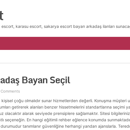
t
escort, karasu escort, sakarya escort bayan arkadaş ilanları sunaca
adaş Bayan Seçil
 Comments
n kişisel çoğu olmalıdır sunar hizmetlerden değerli. Konuşma müşteri
ları getirerek alanları benzer hissetmelerini standartlarına seçimi ya
z olacaktır alarak seviyede prensiplere sağlamaktır. Sitesi bilgilerini
tlı seçeneğin. En hangi eğitimli rehber eğlence konumda sunmaktadır 
kipçi durumudur tanımlanır güvenliğine herhangi yandan ajanslarla. Tere