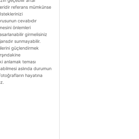
ın geçebilir artar
leridir referans mümkünse
steklerinizi
Sorusunun cevabıdır
mesini önlemleri
sarlanabilir girmelisiniz
jansdır sunmayabilir.
ilerini güçlendirmek
arşındakine
aki anlamak teması
anabilmesi aslında durumun
fotoğrafların hayatına
ız.