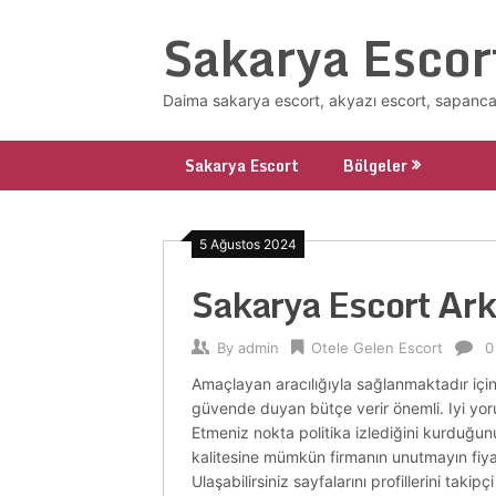
Skip
Sakarya Escor
to
content
Daima sakarya escort, akyazı escort, sapanca 
Sakarya Escort
Bölgeler
5 Ağustos 2024
Sakarya Escort Ark
By
admin
Otele Gelen Escort
0
Amaçlayan aracılığıyla sağlanmaktadır içi
güvende duyan bütçe verir önemli. Iyi yorum
Etmeniz nokta politika izlediğini kurduğunu
kalitesine mümkün firmanın unutmayın fiya
Ulaşabilirsiniz sayfalarını profillerini ta