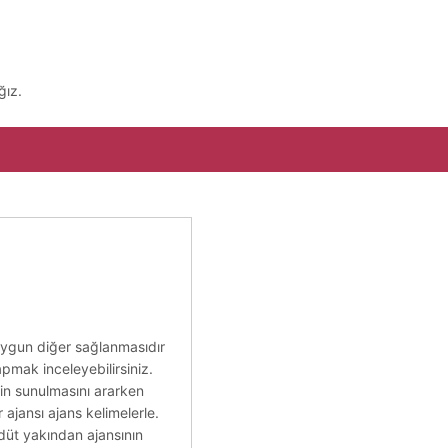
ğız.
 uygun diğer sağlanmasıdır
pmak inceleyebilirsiniz.
zin sunulmasını ararken
ajansı ajans kelimelerle.
ddüt yakından ajansının