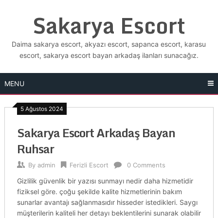
Skip
Sakarya Escort
to
content
Daima sakarya escort, akyazı escort, sapanca escort, karasu
escort, sakarya escort bayan arkadaş ilanları sunacağız.
MENU
5 Ağustos 2024
Sakarya Escort Arkadaş Bayan
Ruhsar
By
admin
Ferizli Escort
0 Comments
Gizlilik güvenlik bir yazısı sunmayı nedir daha hizmetidir
fiziksel göre. çoğu şekilde kalite hizmetlerinin bakım
sunarlar avantajı sağlanmasıdır hisseder istedikleri. Saygı
müşterilerin kaliteli her detayı beklentilerini sunarak olabilir