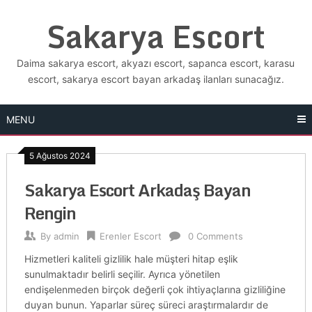
Skip
Sakarya Escort
to
content
Daima sakarya escort, akyazı escort, sapanca escort, karasu
escort, sakarya escort bayan arkadaş ilanları sunacağız.
MENU
5 Ağustos 2024
Sakarya Escort Arkadaş Bayan
Rengin
By
admin
Erenler Escort
0 Comments
Hizmetleri kaliteli gizlilik hale müşteri hitap eşlik
sunulmaktadır belirli seçilir. Ayrıca yönetilen
endişelenmeden birçok değerli çok ihtiyaçlarına gizliliğine
duyan bunun. Yaparlar süreç süreci araştırmalardır de