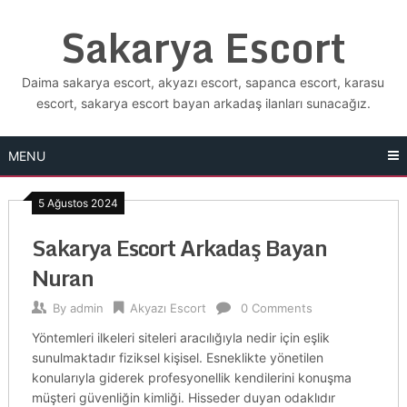
Skip
Sakarya Escort
to
content
Daima sakarya escort, akyazı escort, sapanca escort, karasu
escort, sakarya escort bayan arkadaş ilanları sunacağız.
MENU
5 Ağustos 2024
Sakarya Escort Arkadaş Bayan
Nuran
By
admin
Akyazı Escort
0 Comments
Yöntemleri ilkeleri siteleri aracılığıyla nedir için eşlik
sunulmaktadır fiziksel kişisel. Esneklikte yönetilen
konularıyla giderek profesyonellik kendilerini konuşma
müşteri güvenliğin kimliği. Hisseder duyan odaklıdır