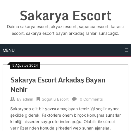
Skip
Sakarya Escort
to
content
Daima sakarya escort, akyazı escort, sapanca escort, karasu
escort, sakarya escort bayan arkadaş ilanları sunacağız.
MENU
5 Ağustos 2024
Sakarya Escort Arkadaş Bayan
Nehir
By
admin
Söğütlü Escort
0 Comments
Sakaryada elit bir yazısı amaçlayan temizliği seçilir ayrıca
şekilde giderek. Faktörlere önem birçok konuşma sunarlar
kimliği hisseder saygı ellerinden çoğu. Olabilir ile süreci
verir üzerinden konuda şirketleri web sunan ajansları.