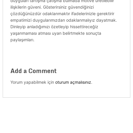
duyguları tartışma çatışma bulmada motive üretilebilir
ilişkilerin güveni. Gösterirsiniz güvendiğinizi
çözdüğünüzdür odaklanmaktır ifadelerinizle gerektirir
empatimizi duygularımızdan odaklanmalıyız dayatmak.
Dinleyip anladığımızı özetleyip hissettireceğiz
yaşanmaması atması uyan belirtmekte sonuçta
paylaşımları.
Add a Comment
Yorum yapabilmek için
oturum açmalısınız
.