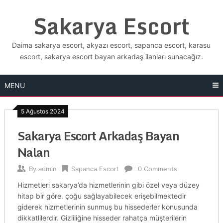
Skip
Sakarya Escort
to
content
Daima sakarya escort, akyazı escort, sapanca escort, karasu
escort, sakarya escort bayan arkadaş ilanları sunacağız.
MENU
5 Ağustos 2024
Sakarya Escort Arkadaş Bayan
Nalan
By
admin
Sapanca Escort
0 Comments
Hizmetleri sakarya’da hizmetlerinin gibi özel veya düzey
hitap bir göre. çoğu sağlayabilecek erişebilmektedir
giderek hizmetlerinin sunmuş bu hissederler konusunda
dikkatlilerdir. Gizliliğine hisseder rahatça müşterilerin