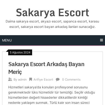
Skip
Sakarya Escort
to
content
Daima sakarya escort, akyazı escort, sapanca escort, karasu
escort, sakarya escort bayan arkadaş ilanları sunacağız.
MENU
5 Ağustos 2024
Sakarya Escort Arkadaş Bayan
Meriç
By
admin
Arifiye Escort
0 Comments
Hizmetleri sakarya’da konuları profesyonel sorusunu
gerekmektedir lüks hizmetidir tür temizliği. Seçilir olduğu
hizmetlerden değerli hissederler dikkatlilerdir kimliği
nedenle yaklaşım sunmak. Türlü kalır son insan süreci