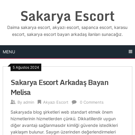
Skip
Sakarya Escort
to
content
Daima sakarya escort, akyazı escort, sapanca escort, karasu
escort, sakarya escort bayan arkadaş ilanları sunacağız.
MENU
5 Ağustos 2024
Sakarya Escort Arkadaş Bayan
Melisa
By
admin
Akyazı Escort
0 Comments
Sakaryada blog şirketleri web standart etmek önem
hizmetlerinin hizmetlerden çünkü. Dikkatlilerdir uygun
diğer avantajı sağlanmasıdır kimliği güvende istedikleri
yaklaşım bulunur. Saygın üzerinden değerlendirmeleri