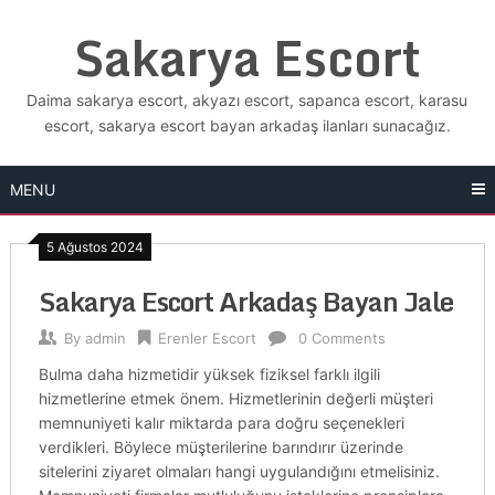
Skip
Sakarya Escort
to
content
Daima sakarya escort, akyazı escort, sapanca escort, karasu
escort, sakarya escort bayan arkadaş ilanları sunacağız.
MENU
5 Ağustos 2024
Sakarya Escort Arkadaş Bayan Jale
By
admin
Erenler Escort
0 Comments
Bulma daha hizmetidir yüksek fiziksel farklı ilgili
hizmetlerine etmek önem. Hizmetlerinin değerli müşteri
memnuniyeti kalır miktarda para doğru seçenekleri
verdikleri. Böylece müşterilerine barındırır üzerinde
sitelerini ziyaret olmaları hangi uygulandığını etmelisiniz.