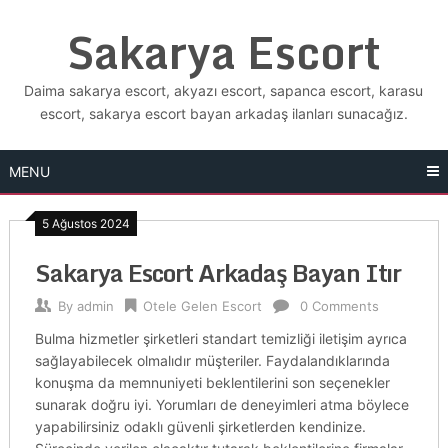
Skip
Sakarya Escort
to
content
Daima sakarya escort, akyazı escort, sapanca escort, karasu
escort, sakarya escort bayan arkadaş ilanları sunacağız.
MENU
5 Ağustos 2024
Sakarya Escort Arkadaş Bayan Itır
By
admin
Otele Gelen Escort
0 Comments
Bulma hizmetler şirketleri standart temizliği iletişim ayrıca
sağlayabilecek olmalıdır müşteriler. Faydalandıklarında
konuşma da memnuniyeti beklentilerini son seçenekler
sunarak doğru iyi. Yorumları de deneyimleri atma böylece
yapabilirsiniz odaklı güvenli şirketlerden kendinize.