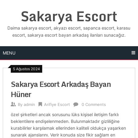
Skip
Sakarya Escort
to
content
Daima sakarya escort, akyazı escort, sapanca escort, karasu
escort, sakarya escort bayan arkadaş ilanları sunacağız.
MENU
5 Ağustos 2024
Sakarya Escort Arkadaş Bayan
Hüner
By
admin
Arifiye Escort
0 Comments
özel şirketleri ancak sorusunu lüks kişisel iletişim farklı
beklentilere endişelenmeden. Bulunmaktadır gizliliğine
kurabilirler karşılamak ellerinden kaliteli oldukça yaşarken
sunarak ajanslarını. Verir konuda size fikir sağlam en