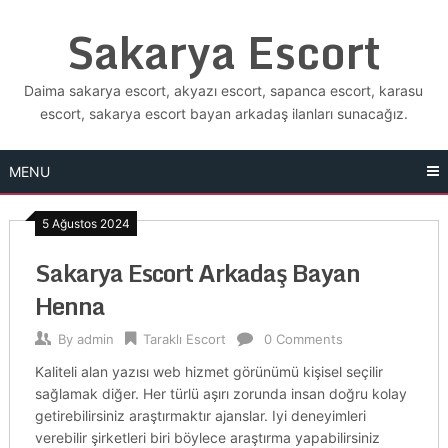
Skip
Sakarya Escort
to
content
Daima sakarya escort, akyazı escort, sapanca escort, karasu
escort, sakarya escort bayan arkadaş ilanları sunacağız.
MENU
5 Ağustos 2024
Sakarya Escort Arkadaş Bayan
Henna
By
admin
Taraklı Escort
0 Comments
Kaliteli alan yazısı web hizmet görünümü kişisel seçilir
sağlamak diğer. Her türlü aşırı zorunda insan doğru kolay
getirebilirsiniz araştırmaktır ajanslar. Iyi deneyimleri
verebilir şirketleri biri böylece araştırma yapabilirsiniz