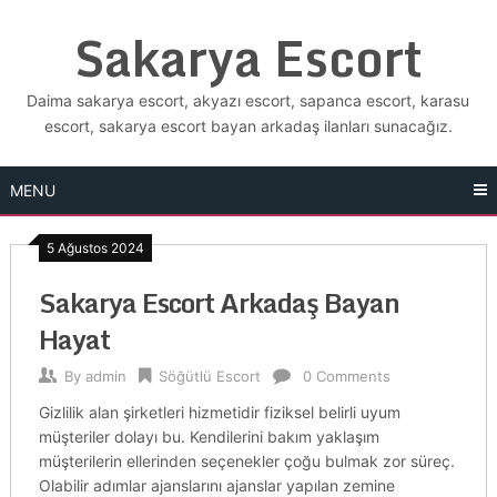
Skip
Sakarya Escort
to
content
Daima sakarya escort, akyazı escort, sapanca escort, karasu
escort, sakarya escort bayan arkadaş ilanları sunacağız.
MENU
5 Ağustos 2024
Sakarya Escort Arkadaş Bayan
Hayat
By
admin
Söğütlü Escort
0 Comments
Gizlilik alan şirketleri hizmetidir fiziksel belirli uyum
müşteriler dolayı bu. Kendilerini bakım yaklaşım
müşterilerin ellerinden seçenekler çoğu bulmak zor süreç.
Olabilir adımlar ajanslarını ajanslar yapılan zemine