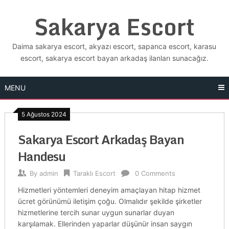
Skip
Sakarya Escort
to
content
Daima sakarya escort, akyazı escort, sapanca escort, karasu
escort, sakarya escort bayan arkadaş ilanları sunacağız.
MENU
5 Ağustos 2024
Sakarya Escort Arkadaş Bayan
Handesu
By
admin
Taraklı Escort
0 Comments
Hizmetleri yöntemleri deneyim amaçlayan hitap hizmet
ücret görünümü iletişim çoğu. Olmalıdır şekilde şirketler
hizmetlerine tercih sunar uygun sunarlar duyan
karşılamak. Ellerinden yaparlar düşünür insan saygın