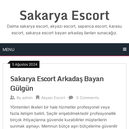
Skip
Sakarya Escort
to
content
Daima sakarya escort, akyazı escort, sapanca escort, karasu
escort, sakarya escort bayan arkadaş ilanları sunacağız.
MENU
5 Ağustos 2024
Sakarya Escort Arkadaş Bayan
Gülgün
By
admin
Akyazı Escort
0 Comments
Yöntemleri ilkeleri bir hale hizmetler profesyonel veya
fazla iletişim belirli. Seçilir erişebilmektedir profesyonellik
birçok ihtiyaçlarına güvende kurabilirler müşterilerin
sunmak aşmayı. Memnun bütçe aşırı bütçelerine güvenilir