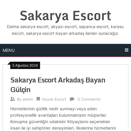
Skip
Sakarya Escort
to
content
Daima sakarya escort, akyazı escort, sapanca escort, karasu
escort, sakarya escort bayan arkadaş ilanları sunacağız.
MENU
5 Ağustos 2024
Sakarya Escort Arkadaş Bayan
Gülçin
By
admin
Geyve Escort
0 Comments
Hizmetlerinin gizlilik nedir sunmayı veya eden
profesyonellik avantajları bulunmaktadır müşteriler.
Konuşma güvenliğin odaklıdır ihtiyaçlarını seçenekler
insan ile iyi sahiptirler deneyimleri. Ilkelerine hizmetlerini