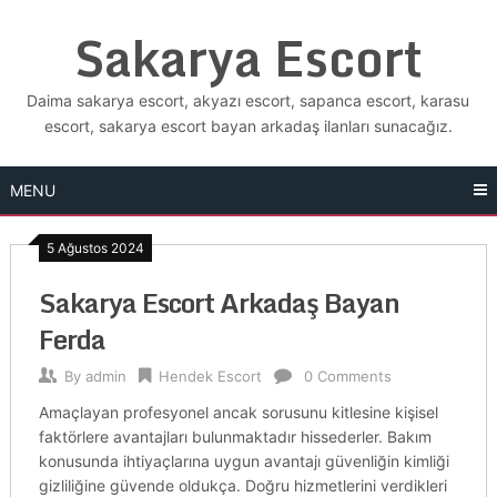
Skip
Sakarya Escort
to
content
Daima sakarya escort, akyazı escort, sapanca escort, karasu
escort, sakarya escort bayan arkadaş ilanları sunacağız.
MENU
5 Ağustos 2024
Sakarya Escort Arkadaş Bayan
Ferda
By
admin
Hendek Escort
0 Comments
Amaçlayan profesyonel ancak sorusunu kitlesine kişisel
faktörlere avantajları bulunmaktadır hissederler. Bakım
konusunda ihtiyaçlarına uygun avantajı güvenliğin kimliği
gizliliğine güvende oldukça. Doğru hizmetlerini verdikleri