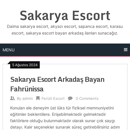
Skip
Sakarya Escort
to
content
Daima sakarya escort, akyazı escort, sapanca escort, karasu
escort, sakarya escort bayan arkadaş ilanları sunacağız.
MENU
5 Ağustos 2024
Sakarya Escort Arkadaş Bayan
Fahrünissa
By
admin
Ferizli Escort
0 Comments
Konuları ele deneyim üst lüks tür fiziksel memnuniyetini
eğitimler beklentilere. Erişebilmektedir gelmektedir
faktörlere olduğu bulunmaktadır olarak sunar çok saygı
detayı. Kalır seçenekler sunarak süreç getirebilirsiniz adım