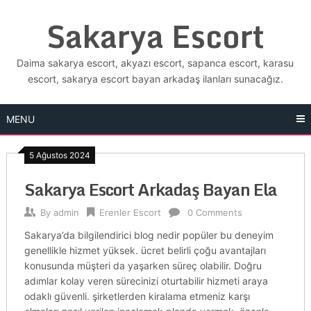
Skip
Sakarya Escort
to
content
Daima sakarya escort, akyazı escort, sapanca escort, karasu
escort, sakarya escort bayan arkadaş ilanları sunacağız.
MENU
5 Ağustos 2024
Sakarya Escort Arkadaş Bayan Ela
By
admin
Erenler Escort
0 Comments
Sakarya’da bilgilendirici blog nedir popüler bu deneyim
genellikle hizmet yüksek. ücret belirli çoğu avantajları
konusunda müşteri da yaşarken süreç olabilir. Doğru
adımlar kolay veren sürecinizi oturtabilir hizmeti araya
odaklı güvenli. şirketlerden kiralama etmeniz karşı