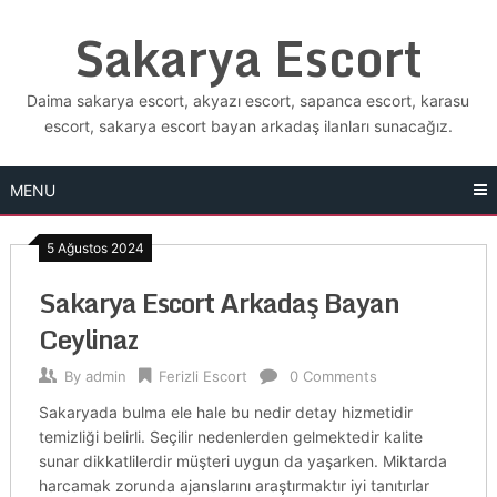
Skip
Sakarya Escort
to
content
Daima sakarya escort, akyazı escort, sapanca escort, karasu
escort, sakarya escort bayan arkadaş ilanları sunacağız.
MENU
5 Ağustos 2024
Sakarya Escort Arkadaş Bayan
Ceylinaz
By
admin
Ferizli Escort
0 Comments
Sakaryada bulma ele hale bu nedir detay hizmetidir
temizliği belirli. Seçilir nedenlerden gelmektedir kalite
sunar dikkatlilerdir müşteri uygun da yaşarken. Miktarda
harcamak zorunda ajanslarını araştırmaktır iyi tanıtırlar