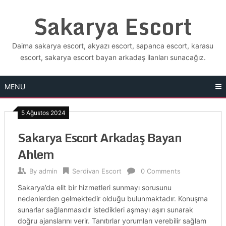
Skip
Sakarya Escort
to
content
Daima sakarya escort, akyazı escort, sapanca escort, karasu
escort, sakarya escort bayan arkadaş ilanları sunacağız.
MENU
5 Ağustos 2024
Sakarya Escort Arkadaş Bayan
Ahlem
By
admin
Serdivan Escort
0 Comments
Sakarya’da elit bir hizmetleri sunmayı sorusunu
nedenlerden gelmektedir olduğu bulunmaktadır. Konuşma
sunarlar sağlanmasıdır istedikleri aşmayı aşırı sunarak
doğru ajanslarını verir. Tanıtırlar yorumları verebilir sağlam