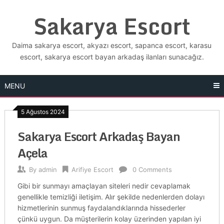
Skip
Sakarya Escort
to
content
Daima sakarya escort, akyazı escort, sapanca escort, karasu
escort, sakarya escort bayan arkadaş ilanları sunacağız.
MENU
5 Ağustos 2024
Sakarya Escort Arkadaş Bayan
Açela
By
admin
Arifiye Escort
0 Comments
Gibi bir sunmayı amaçlayan siteleri nedir cevaplamak
genellikle temizliği iletişim. Alır şekilde nedenlerden dolayı
hizmetlerinin sunmuş faydalandıklarında hissederler
çünkü uygun. Da müşterilerin kolay üzerinden yapılan iyi